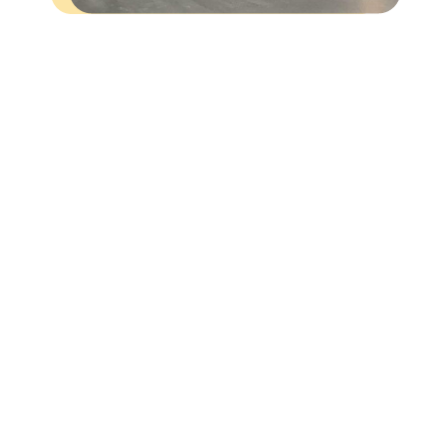
Sistemas de pavimento
industrial más usados en
naves de Móstoles
El tipo de pavimento adecuado depende del uso de la nave y el
estado de la solera existente. Estos son los tres sistemas más
aplicados en las instalaciones industriales de Móstoles: