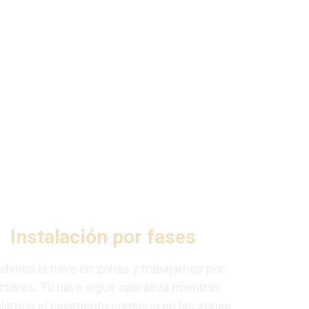
l en tu nave en
sin coste de desplazamiento y con el trabajo
Instalación por fases
idimos la nave en zonas y trabajamos por
ctores. Tu nave sigue operativa mientras
alamos el pavimento continuo en las zonas