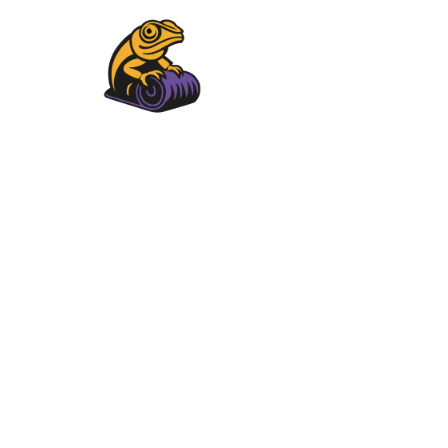
PAVIMENTO
Instalamos y repara
y el área oeste de
con p