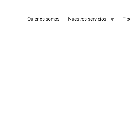
Quienes somos
Nuestros servicios
Tip
S INDUSTRIALES EN M
mos suelos industriales en naves, talleres y alma
 Madrid. Resina epoxi, hormigón pulido y pavimento
reparación mecánica del soporte. Sin parar tu acti