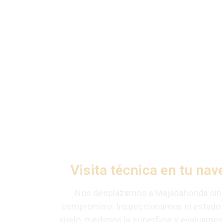
Cómo instalamo
La instalación de un pavimento industrial en Maj
planificado para no interrumpir tu actividad más d
Visita técnica en tu nav
Nos desplazamos a Majadahonda sin
compromiso. Inspeccionamos el estado 
suelo, medimos la superficie y evaluamos