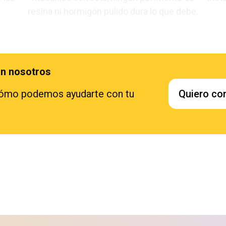
resina ni hormigón pulido dura lo que debe.
n nosotros
Quiero co
cómo podemos ayudarte con tu