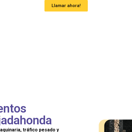
Llamar ahora!
entos
ajadahonda
aquinaria, tráfico pesado y