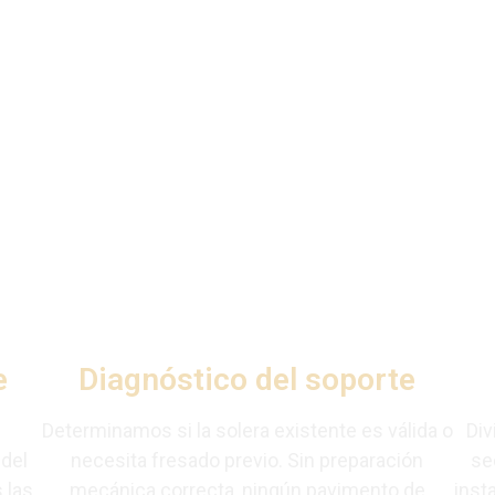
s el pavimento industria
Majadahonda
adahonda sigue siempre el mismo proceso. Sin improvisaciones, 
e lo estrictamente necesario.
e
Diagnóstico del soporte
Determinamos si la solera existente es válida o
Div
del
necesita fresado previo. Sin preparación
se
 las
mecánica correcta, ningún pavimento de
inst