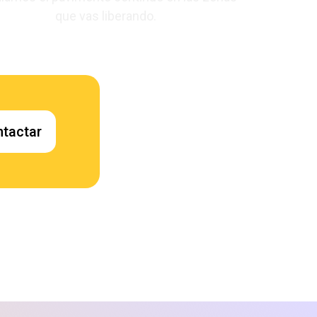
que vas liberando.
ntactar