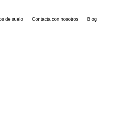
os de suelo
Contacta con nosotros
Blog
AJADAHONDA
cenes de Majadahonda
 continuo aplicados
vidad.