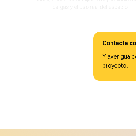
cargas y el uso real del espacio.
Contacta co
Y averigua 
proyecto.